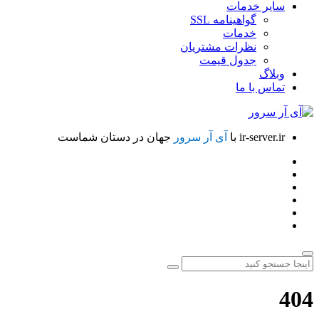
سایر خدمات
گواهینامه SSL
خدمات
نظرات مشتریان
جدول قیمت
وبلاگ
تماس با ما
ir-server.ir
با
آی آر سرور
جهان در دستان شماست
404