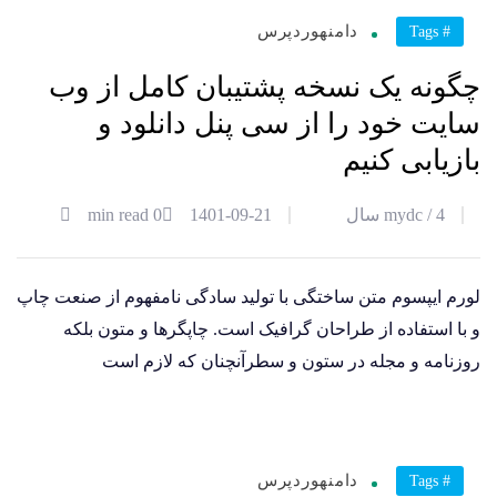
21
دامنه
وردپرس
# Tags
آذر
چگونه یک نسخه پشتیبان کامل از وب
سایت خود را از سی پنل دانلود و
بازیابی کنیم
4 سال
mydc /
1401-09-21
0 min read
لورم ایپسوم متن ساختگی با تولید سادگی نامفهوم از صنعت چاپ
و با استفاده از طراحان گرافیک است. چاپگرها و متون بلکه
روزنامه و مجله در ستون و سطرآنچنان که لازم است
21
دامنه
وردپرس
# Tags