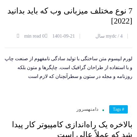
آذر
7 نوع مختلف میزبانی وب که باید بدانید
[2022]
4 سال
mydc /
1401-09-21
0 min read
لورم ایپسوم متن ساختگی با تولید سادگی نامفهوم از صنعت چاپ
و با استفاده از طراحان گرافیک است. چاپگرها و متون بلکه
روزنامه و مجله در ستون و سطرآنچنان که لازم است
21
دامنه
سرور
# Tags
آذر
بالاخره یک راه‌اندازی کامپیوتر کار پیدا
شد که عملاً عالی است